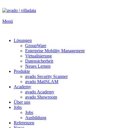
Zum
Inhalt
springen
Menü
Lösungen
GroupWare
Enterprise Mobility Management
Virtualisierung
Datensicherheit
Neues Lernen
Produkte
avado Security Scanner
avado MailSLAM
Academy
avado Academy
avado Showroom
Über uns
Jobs
Jobs
Ausbildung
Referenzen
News