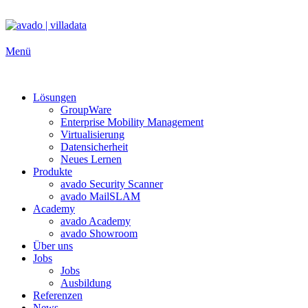
Zum
Inhalt
springen
Menü
Lösungen
GroupWare
Enterprise Mobility Management
Virtualisierung
Datensicherheit
Neues Lernen
Produkte
avado Security Scanner
avado MailSLAM
Academy
avado Academy
avado Showroom
Über uns
Jobs
Jobs
Ausbildung
Referenzen
News