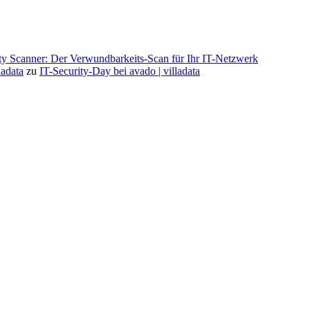
ty Scanner: Der Verwundbarkeits-Scan für Ihr IT-Netzwerk
ladata
zu
IT-Security-Day bei avado | villadata