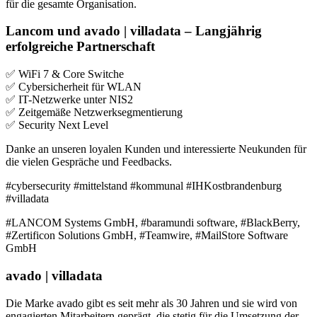
für die gesamte Organisation.
Lancom und avado | villadata – Langjährig
erfolgreiche Partnerschaft
✅ WiFi 7 & Core Switche
✅ Cybersicherheit für WLAN
✅ IT-Netzwerke unter NIS2
✅ Zeitgemäße Netzwerksegmentierung
✅ Security Next Level
Danke an unseren loyalen Kunden und interessierte Neukunden für
die vielen Gespräche und Feedbacks.
#cybersecurity #mittelstand #kommunal #IHKostbrandenburg
#villadata
#LANCOM Systems GmbH, #baramundi software, #BlackBerry,
#Zertificon Solutions GmbH, #Teamwire, #MailStore Software
GmbH
avado | villadata
Die Marke avado gibt es seit mehr als 30 Jahren und sie wird von
engagierten Mitarbeitern geprägt, die stetig für die Umsetzung der