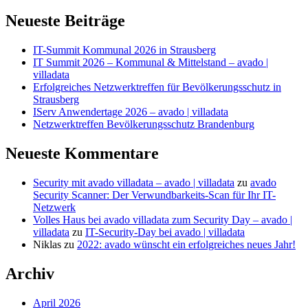
nach:
Neueste Beiträge
IT-Summit Kommunal 2026 in Strausberg
IT Summit 2026 – Kommunal & Mittelstand – avado |
villadata
Erfolgreiches Netzwerktreffen für Bevölkerungsschutz in
Strausberg
IServ Anwendertage 2026 – avado | villadata
Netzwerktreffen Bevölkerungsschutz Brandenburg
Neueste Kommentare
Security mit avado villadata – avado | villadata
zu
avado
Security Scanner: Der Verwundbarkeits-Scan für Ihr IT-
Netzwerk
Volles Haus bei avado villadata zum Security Day – avado |
villadata
zu
IT-Security-Day bei avado | villadata
Niklas
zu
2022: avado wünscht ein erfolgreiches neues Jahr!
Archiv
April 2026