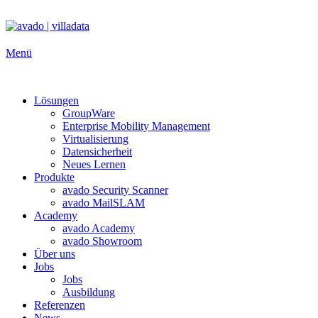
Zum
Inhalt
springen
Menü
Lösungen
GroupWare
Enterprise Mobility Management
Virtualisierung
Datensicherheit
Neues Lernen
Produkte
avado Security Scanner
avado MailSLAM
Academy
avado Academy
avado Showroom
Über uns
Jobs
Jobs
Ausbildung
Referenzen
News